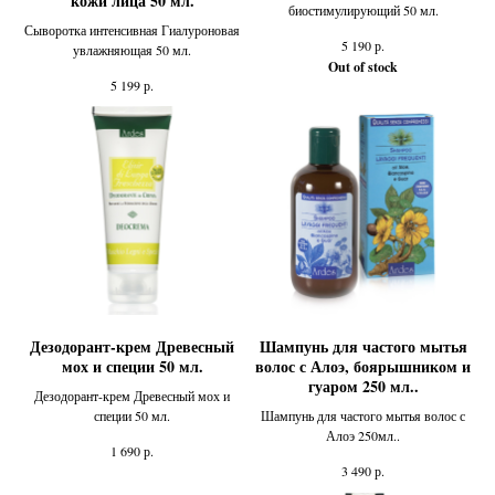
кожи лица 50 мл.
биостимулирующий 50 мл.
Сыворотка интенсивная Гиалуроновая
р.
5 190
увлажняющая 50 мл.
Out of stock
р.
5 199
Дезодорант-крем Древесный
Шампунь для частого мытья
мох и специи 50 мл.
волос с Алоэ, боярышником и
гуаром 250 мл..
Дезодорант-крем Древесный мох и
специи 50 мл.
Шампунь для частого мытья волос с
Алоэ 250мл..
р.
1 690
р.
3 490