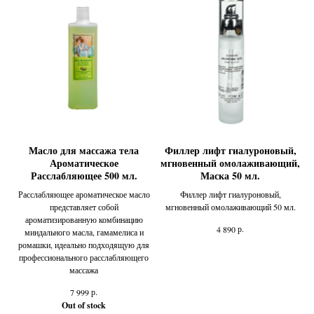
Масло для массажа тела
Филлер лифт гиалуроновый,
Ароматическое
мгновенный омолаживающий,
Расслабляющее 500 мл.
Маска 50 мл.
Расслабляющее ароматическое масло
Филлер лифт гиалуроновый,
представляет собой
мгновенный омолаживающий 50 мл.
ароматизированную комбинацию
р.
4 890
миндального масла, гамамелиса и
ромашки, идеально подходящую для
профессионального расслабляющего
массажа
р.
7 999
Out of stock